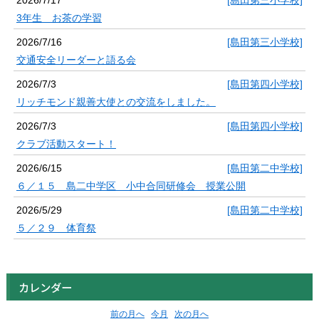
2026/7/17
[島田第三小学校]
3年生 お茶の学習
2026/7/16
[島田第三小学校]
交通安全リーダーと語る会
2026/7/3
[島田第四小学校]
リッチモンド親善大使との交流をしました。
2026/7/3
[島田第四小学校]
クラブ活動スタート！
2026/6/15
[島田第二中学校]
６／１５ 島二中学区 小中合同研修会 授業公開
2026/5/29
[島田第二中学校]
５／２９ 体育祭
カレンダー
前の月へ
今月
次の月へ