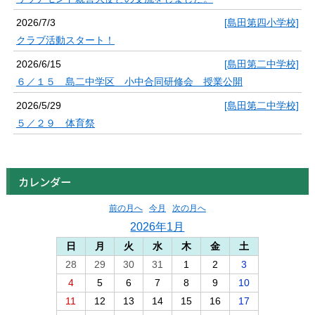
2026/7/3
[島田第四小学校]
クラブ活動スタート！
2026/6/15
[島田第二中学校]
６／１５ 島二中学区 小中合同研修会 授業公開
2026/5/29
[島田第二中学校]
５／２９ 体育祭
カレンダー
前の月へ
今月
次の月へ
2026年1月
日
月
火
水
木
金
土
28
29
30
31
1
2
3
4
5
6
7
8
9
10
11
12
13
14
15
16
17