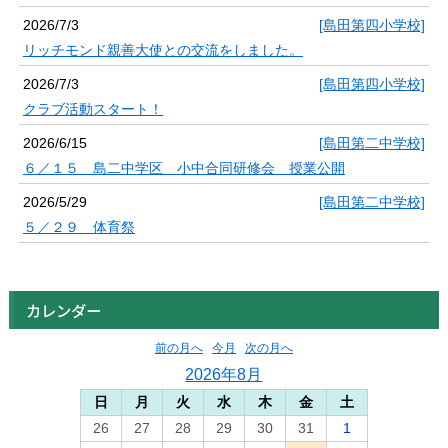
2026/7/3
[島田第四小学校]
リッチモンド親善大使との交流をしました。
2026/7/3
[島田第四小学校]
クラブ活動スタート！
2026/6/15
[島田第二中学校]
６／１５ 島二中学区 小中合同研修会 授業公開
2026/5/29
[島田第二中学校]
５／２９ 体育祭
カレンダー
前の月へ
今月
次の月へ
2026年8月
日
月
火
水
木
金
土
26
27
28
29
30
31
1