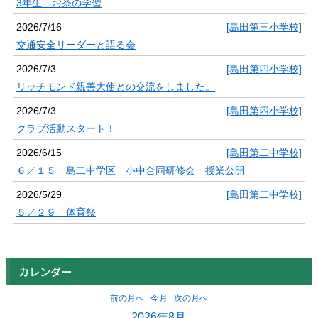
3年生 お茶の学習
2026/7/16
[島田第三小学校]
交通安全リーダーと語る会
2026/7/3
[島田第四小学校]
リッチモンド親善大使との交流をしました。
2026/7/3
[島田第四小学校]
クラブ活動スタート！
2026/6/15
[島田第二中学校]
６／１５ 島二中学区 小中合同研修会 授業公開
2026/5/29
[島田第二中学校]
５／２９ 体育祭
カレンダー
前の月へ
今月
次の月へ
2026年8月