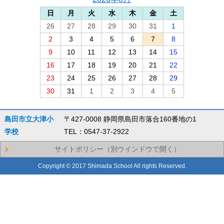
日
月
火
水
木
金
土
26
27
28
29
30
31
1
2
3
4
5
6
7
8
9
10
11
12
13
14
15
16
17
18
19
20
21
22
23
24
25
26
27
28
29
30
31
1
2
3
4
5
島田市立大津小
〒427-0008 静岡県島田市落合160番地の1
学校
TEL：0547-37-2922
サイトポリシー（別ウインドウで開く）
Copyright © 2017 Shimada School All rights Reserved.