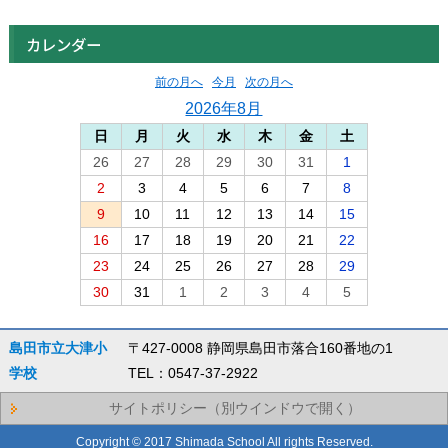
カレンダー
前の月へ
今月
次の月へ
2026年8月
日
月
火
水
木
金
土
26
27
28
29
30
31
1
2
3
4
5
6
7
8
9
10
11
12
13
14
15
16
17
18
19
20
21
22
23
24
25
26
27
28
29
30
31
1
2
3
4
5
島田市立大津小
〒427-0008 静岡県島田市落合160番地の1
学校
TEL：0547-37-2922
サイトポリシー（別ウインドウで開く）
Copyright © 2017 Shimada School All rights Reserved.