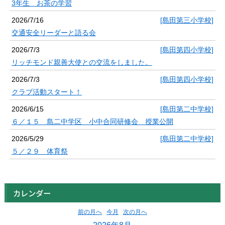
3年生 お茶の学習
2026/7/16
[島田第三小学校]
交通安全リーダーと語る会
2026/7/3
[島田第四小学校]
リッチモンド親善大使との交流をしました。
2026/7/3
[島田第四小学校]
クラブ活動スタート！
2026/6/15
[島田第二中学校]
６／１５ 島二中学区 小中合同研修会 授業公開
2026/5/29
[島田第二中学校]
５／２９ 体育祭
カレンダー
前の月へ
今月
次の月へ