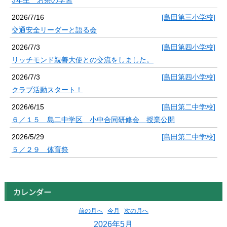
2026/7/16
[島田第三小学校]
交通安全リーダーと語る会
2026/7/3
[島田第四小学校]
リッチモンド親善大使との交流をしました。
2026/7/3
[島田第四小学校]
クラブ活動スタート！
2026/6/15
[島田第二中学校]
６／１５ 島二中学区 小中合同研修会 授業公開
2026/5/29
[島田第二中学校]
５／２９ 体育祭
カレンダー
前の月へ
今月
次の月へ
2026年5月