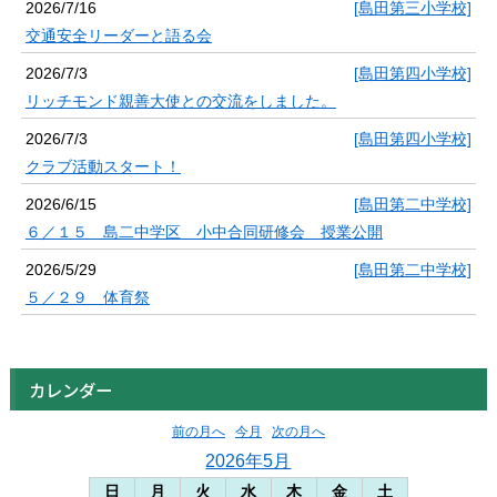
2026/7/16
[島田第三小学校]
交通安全リーダーと語る会
2026/7/3
[島田第四小学校]
リッチモンド親善大使との交流をしました。
2026/7/3
[島田第四小学校]
クラブ活動スタート！
2026/6/15
[島田第二中学校]
６／１５ 島二中学区 小中合同研修会 授業公開
2026/5/29
[島田第二中学校]
５／２９ 体育祭
カレンダー
前の月へ
今月
次の月へ
2026年5月
日
月
火
水
木
金
土