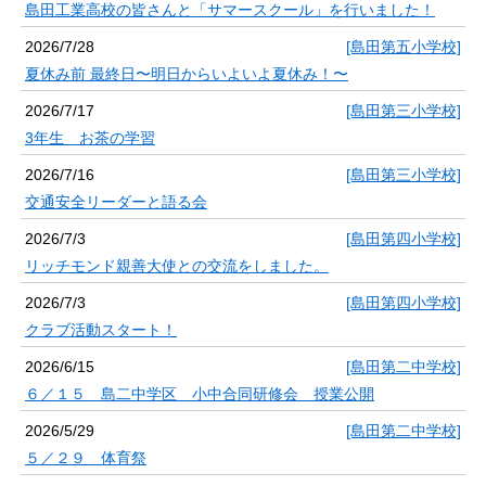
島田工業高校の皆さんと「サマースクール」を行いました！
2026/7/28
[島田第五小学校]
夏休み前 最終日〜明日からいよいよ夏休み！〜
2026/7/17
[島田第三小学校]
3年生 お茶の学習
2026/7/16
[島田第三小学校]
交通安全リーダーと語る会
2026/7/3
[島田第四小学校]
リッチモンド親善大使との交流をしました。
2026/7/3
[島田第四小学校]
クラブ活動スタート！
2026/6/15
[島田第二中学校]
６／１５ 島二中学区 小中合同研修会 授業公開
2026/5/29
[島田第二中学校]
５／２９ 体育祭