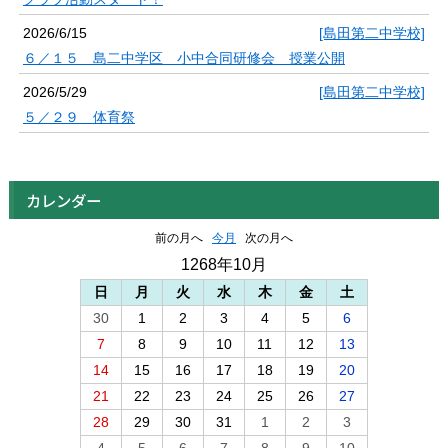
2026/6/15
[島田第二中学校]
６／１５ 島二中学区 小中合同研修会 授業公開
2026/5/29
[島田第二中学校]
５／２９ 体育祭
カレンダー
前の月へ
今月
次の月へ
1268年10月
日
月
火
水
木
金
土
30
1
2
3
4
5
6
7
8
9
10
11
12
13
14
15
16
17
18
19
20
21
22
23
24
25
26
27
28
29
30
31
1
2
3
4
5
6
7
8
9
10